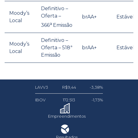
Definitivo –
Moody’s
Oferta –
brAA+
Estável
Local
a
366
Emissão
Definitivo –
Moody’s
Oferta – 518ª
brAA+
Estável
Local
Emissão
LAVV3
R$9,44
-3,38%
IBOV
172.513
-1,73%
Empreendimentos
Resultados