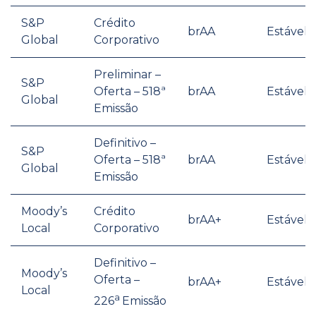
S&P
Crédito
brAA
Estável
Global
Corporativo
Preliminar –
S&P
Oferta – 518ª
brAA
Estável
Global
Emissão
Definitivo –
S&P
Oferta – 518ª
brAA
Estável
Global
Emissão
Moody’s
Crédito
brAA+
Estável
Local
Corporativo
Definitivo –
Moody’s
Oferta –
brAA+
Estável
Local
a
226
Emissão