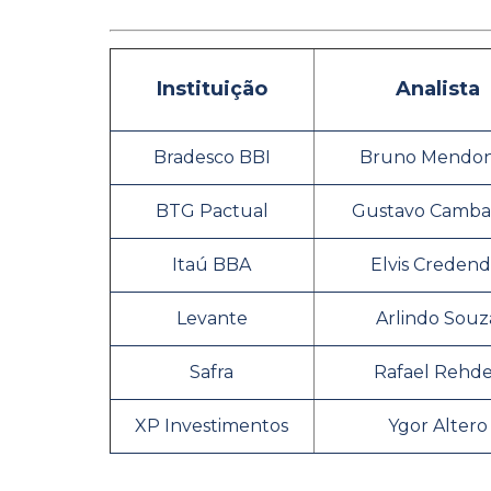
Instituição
Analista
Bradesco BBI
Bruno Mendo
BTG Pactual
Gustavo Camb
Itaú BBA
Elvis Credend
Levante
Arlindo Souz
Safra
Rafael Rehd
XP Investimentos
Ygor Altero