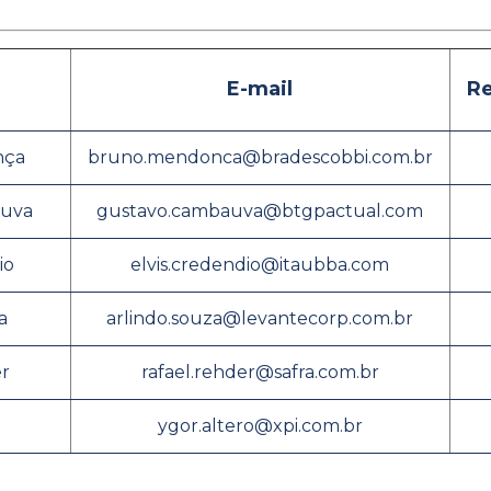
E-mail
R
nça
bruno.mendonca@bradescobbi.com.br
auva
gustavo.cambauva@btgpactual.com
io
elvis.credendio@itaubba.com
a
arlindo.souza@levantecorp.com.br
er
rafael.rehder@safra.com.br
ygor.altero@xpi.com.br