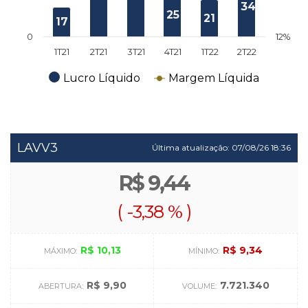
34
25
21
17
0
12%
1T21
2T21
3T21
4T21
1T22
2T22
Lucro Líquido
Margem Líquida
LAVV3
Última atualização:
07/08/26 18:36
R$ 9,44
(
-3,38 %
)
R$ 10,13
R$ 9,34
MÁXIMO:
MÍNIMO:
R$ 9,90
7.721.340
ABERTURA:
VOLUME: