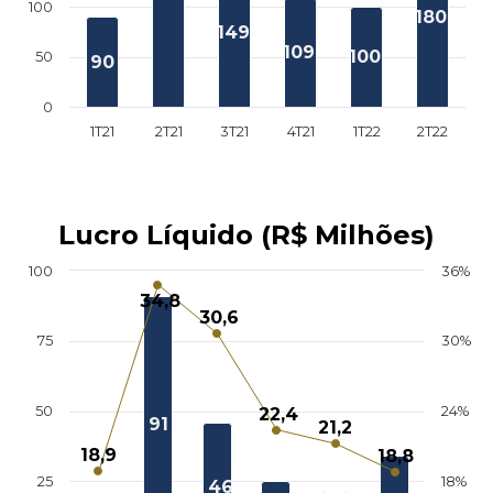
100
180
149
109
100
50
90
0
1T21
2T21
3T21
4T21
1T22
2T22
Lucro Líquido (R$ Milhões)
100
36%
34,8
30,6
75
30%
50
24%
22,4
91
21,2
18,9
18,8
25
18%
46