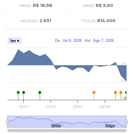
R$ 18,98
R$ 9,60
MÁX52:
MÍN52:
2.691
814.000
NEGÓCIOS:
TÍTULOS:
De
Jul 8, 2026
Até
Ago 7, 2026
1m ▾
0%
-10%
0
-20%
13/07
20/07
27/07
03/08
20 Jul
3 Ago
20 Jul
3 Ago